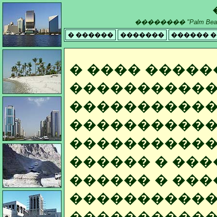
�������� "Palm Beach Re
� ������
�������
������ 
� ���� �����
�����������
������������
�����������
����������� 
������ � ���
������ � ���
�����������
�����������