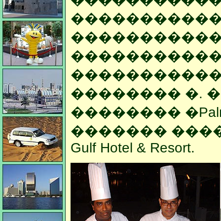
�����������
�����������
�����������
�����������
�������� �. 
�������� �Palm Bea
������� �����
Gulf Hotel & Resort.