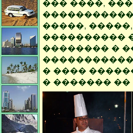
��� ����, ��
�����������
�����, �����,
���������� 
�������� � 
�����������
� ���� ����
� ������� ��