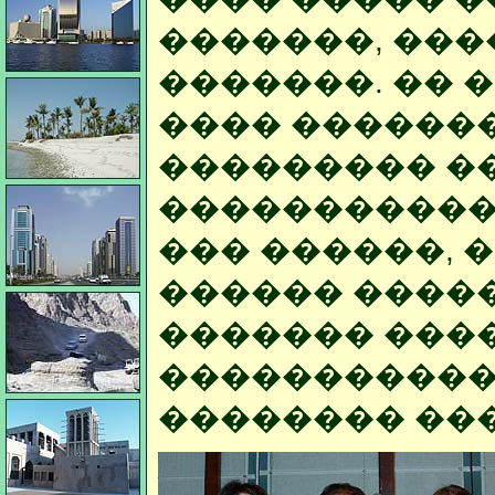
�������, ���
�������. �� 
���� �������
��������� �
������������
��� ������, 
������ �����
������� �����
�����������
�������� ���