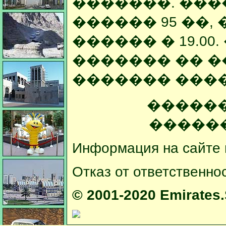
�������. ��
������ 95 ��,
������ � 19.0
������� �� ���
������� �����: 
�������
�������
Информация на сайте 
Отказ от ответственно
© 2001-2020 Emirates