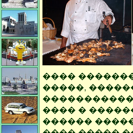
���� �������
�����, �����
�����������
���� � ����
������ ����
���� ����� �