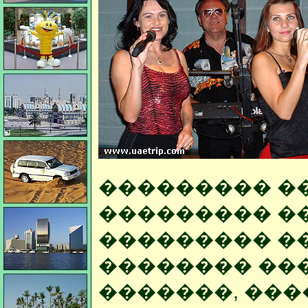
��������� �
��������� �
��������� ��
�������� ��
�������, ���