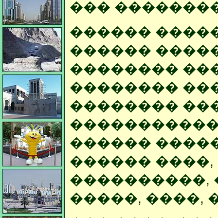
��� ��������� �
������ �����
������ �����
�������� ��
�������� ��
�������� ��
�����������
������ ����
������ ����,
����������, 
�����, ����, 