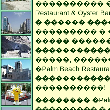
���������� � 
Restaurant & Oys
� ������ ���
��������� �
����� �����
�����������
�����, �����
�Palm Beach Restauran
�����������
����������!
�������� �Palm Bea
��������� � �����