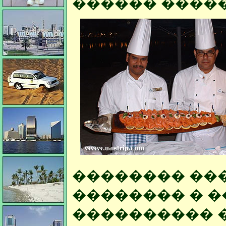
������ �����
�������� ��
�������� � �
���������� 