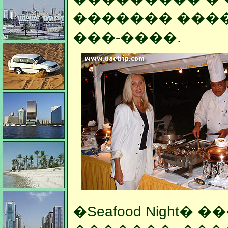
������� ����
���-����.
�Seafood Night