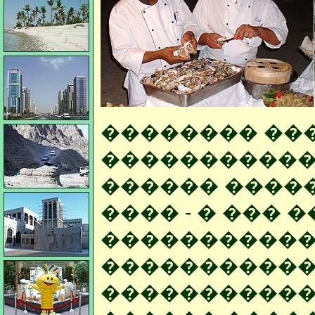
�������� ��
�����������
������ �����
���� - � ��� 
�����������
����������
�����������