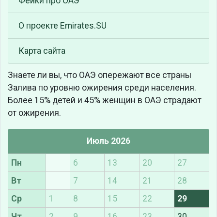
Фейки про ОАЭ
О проекте Emirates.SU
Карта сайта
Знаете ли вы, что
ОАЭ опережают все страны
Залива по уровню ожирения среди населения.
Более 15% детей и 45% женщин в ОАЭ страдают
от ожирения.
Июль 2026
Пн
6
13
20
27
Вт
7
14
21
28
Ср
1
8
15
22
29
Чт
2
9
16
23
30