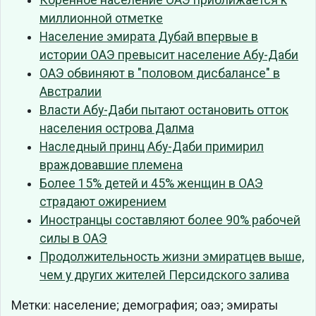
Коренное население ОАЭ приближается к
миллионной отметке
Население эмирата Дубай впервые в
истории ОАЭ превысит население Абу-Даби
ОАЭ обвиняют в "половом дисбалансе" в
Австралии
Власти Абу-Даби пытают остановить отток
населения острова Далма
Наследный принц Абу-Даби примирил
враждовавшие племена
Более 15% детей и 45% женщин в ОАЭ
страдают ожирением
Иностранцы составляют более 90% рабочей
силы в ОАЭ
Продолжительность жизни эмиратцев выше,
чем у других жителей Персидского залива
Метки: население; демография; оаэ; эмираты