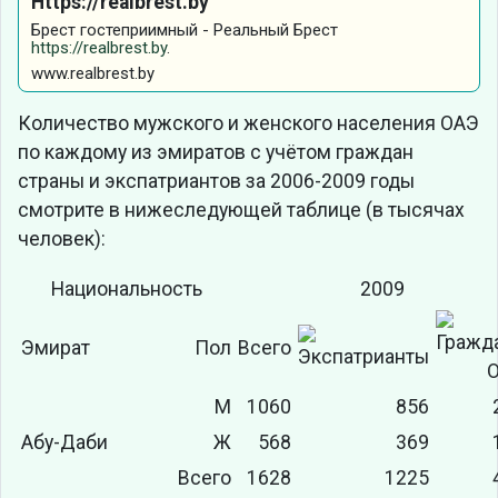
Https://realbrest.by
Брест гостеприимный - Реальный Брест
https://realbrest.by
.
www.realbrest.by
Количество мужского и женского населения ОАЭ
по каждому из эмиратов с учётом граждан
страны и экспатриантов за 2006-2009 годы
смотрите в нижеследующей таблице (в тысячах
человек):
Национальность
2009
Эмират
Пол
Всего
М
1060
856
Абу-Даби
Ж
568
369
Всего
1628
1225