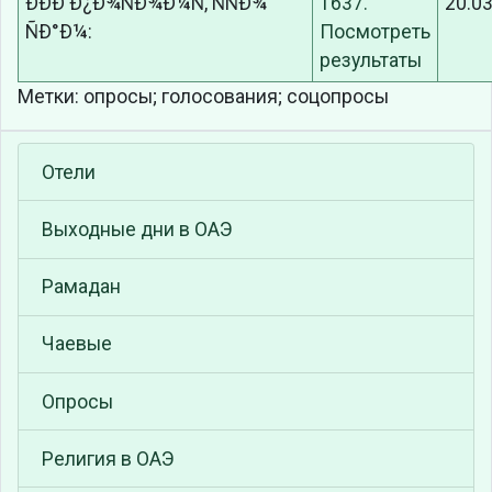
ÐÐÐ­ Ð¿Ð¾ÑÐ¾Ð¼Ñ, ÑÑÐ¾
20.0
ÑÐ°Ð¼:
Метки: опросы; голосования; соцопросы
Отели
Выходные дни в ОАЭ
Рамадан
Чаевые
Опросы
Религия в ОАЭ