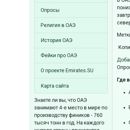
пониз
Опросы
завт
север
Религия в ОАЭ
Метк
История ОАЭ
Копи
Фейки про ОАЭ
Доба
Опро
О проекте Emirates.SU
Где 
Карта сайта
Знаете ли вы, что
ОАЭ
занимают 4-е место в мире по
производству фиников - 760
тысяч тонн в год. На каждого