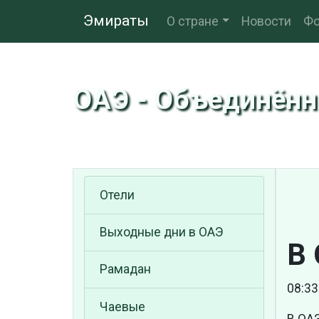
Эмираты
О стране
Новости
Фо
ОАЭ - Объединён
Отели
Выходные дни в ОАЭ
В
Рамадан
08:33
Чаевые
В ОАЭ