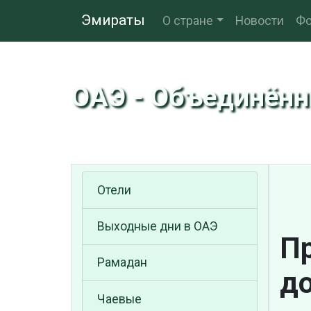
Эмираты
О стране
Новости
Фо
ОАЭ - Объединён
Отели
Выходные дни в ОАЭ
П
Рамадан
д
Чаевые