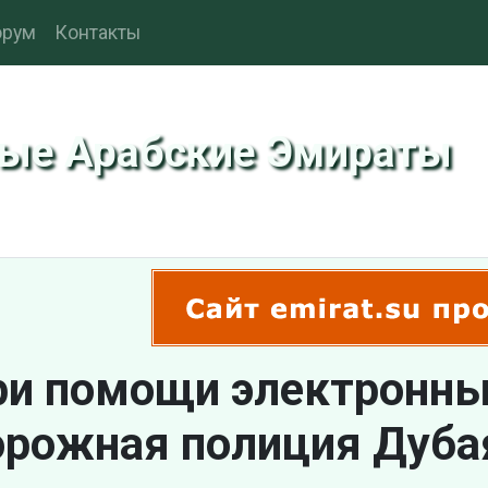
рум
Контакты
ные Арабские Эмираты
ри помощи электронны
орожная полиция Дуба