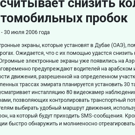
считывает снизить ко
втомобильных пробок
 - 30 июля 2006 года
тронные экраны, которые установят в Дубае (ОАЭ), п
рогах. Ожидается, что с их помощью удастся снизит
 Огромные электронные экраны уже появились на Аэр
аговременно предупреждают водителей на арабском 
ости движения, разрешенной на определенном участк
енных трассах эмирата планируется установить 30 т
усматривает инсталляцию 80 видеокамер наблюдения
рами, позволяющих контролировать транспортный пот
телям выбирать удобный маршрут движения, использу
фон, на который будут приходить SMS-сообщения. Кро
ции быстро обнаружить и молниеносно отреагировать 