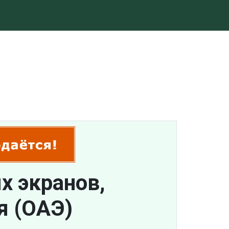
х экранов,
я (ОАЭ)