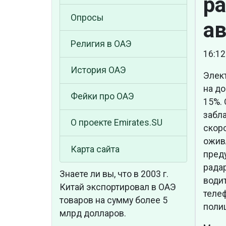
ра
Опросы
а
Религия в ОАЭ
16:12
История ОАЭ
Элек
на до
Фейки про ОАЭ
15%.
забл
О проекте Emirates.SU
скор
оживл
Карта сайта
пред
рада
Знаете ли вы, что
в 2003 г.
води
Китай экспортировал в ОАЭ
теле
товаров на сумму более 5
поли
млрд долларов.