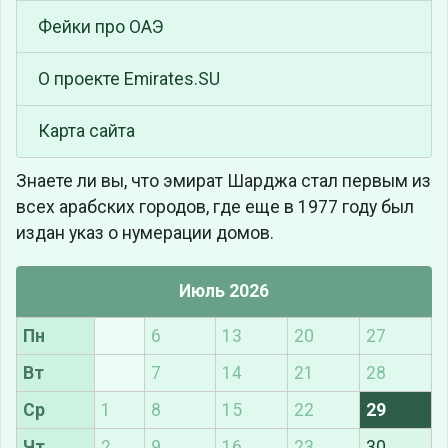
Фейки про ОАЭ
О проекте Emirates.SU
Карта сайта
Знаете ли вы, что
эмират Шарджа стал первым из
всех арабских городов, где еще в 1977 году был
издан указ о нумерации домов.
Июль 2026
Пн
6
13
20
27
Вт
7
14
21
28
Ср
1
8
15
22
29
Чт
2
9
16
23
30