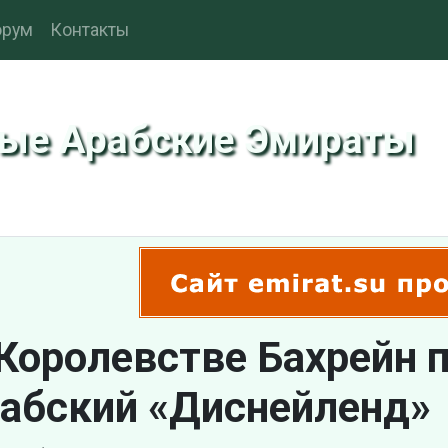
рум
Контакты
ные Арабские Эмираты
Королевстве Бахрейн 
рабский «Диснейленд»