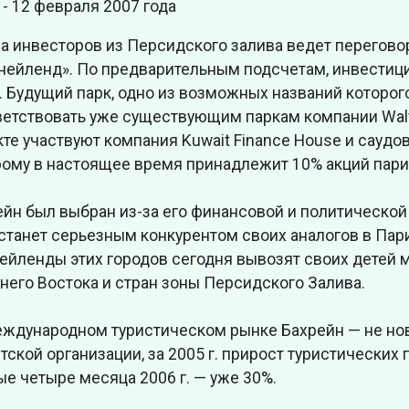
 - 12 февраля 2007 года
а инвесторов из Персидского залива ведет перегово
нейленд». По предварительным подсчетам, инвестиции
 Будущий парк, одно из возможных названий которого 
ветствовать уже существующим паркам компании Walt 
те участвуют компания Kuwait Finance House и саудо
рому в настоящее время принадлежит 10% акций пар
ейн был выбран из-за его финансовой и политической
станет серьезным конкурентом своих аналогов в Пари
ейленды этих городов сегодня вывозят своих детей 
него Востока и стран зоны Персидского Залива.
еждународном туристическом рынке Бахрейн — не но
тской организации, за 2005 г. прирост туристических 
е четыре месяца 2006 г. — уже 30%.