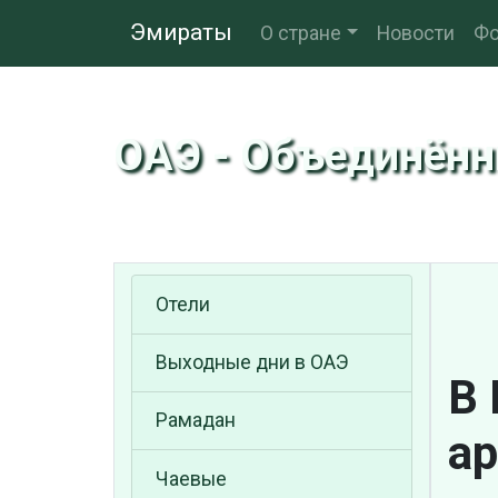
Эмираты
О стране
Новости
Фо
ОАЭ - Объединён
Отели
Выходные дни в ОАЭ
В 
Рамадан
а
Чаевые