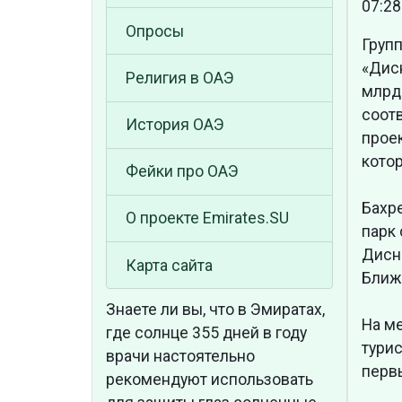
07:28
Опросы
Групп
«Дис
Религия в ОАЭ
млрд.
соот
История ОАЭ
проек
кото
Фейки про ОАЭ
Бахр
О проекте Emirates.SU
парк 
Дисн
Карта сайта
Ближ
Знаете ли вы, что
в Эмиратах,
На м
где солнце 355 дней в году
турис
врачи настоятельно
первы
рекомендуют использовать