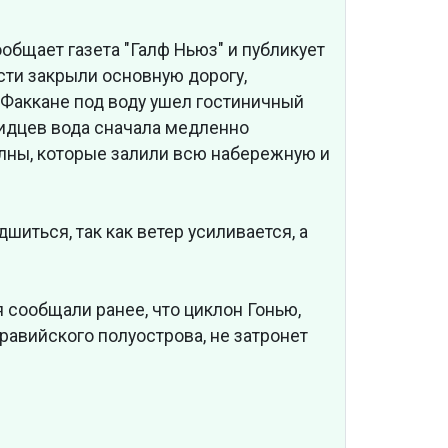
бщает газета "Галф Ньюз" и публикует
сти закрыли основную дорогу,
Факкане под воду ушел гостиничный
видцев вода сначала медленно
олны, которые залили всю набережную и
иться, так как ветер усиливается, а
сообщали ранее, что циклон Гонью,
авийского полуострова, не затронет