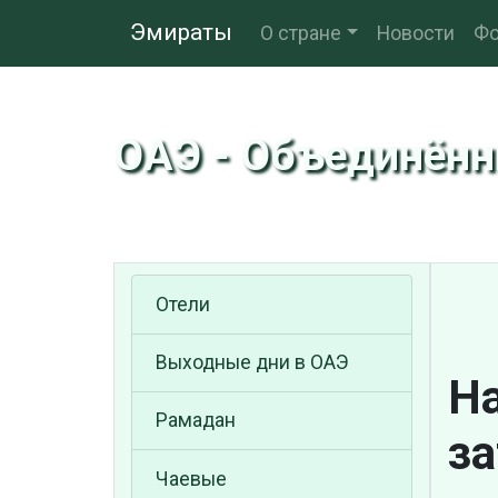
Эмираты
О стране
Новости
Фо
ОАЭ - Объединён
Отели
Выходные дни в ОАЭ
Н
Рамадан
за
Чаевые