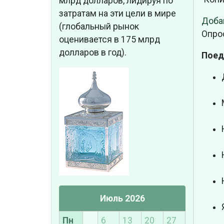
млрд долларов, лидируя по
затратам на эти цели в мире
Доба
(глобальный рынок
Опро
оценивается в 175 млрд
долларов в год).
Поед
Июль 2026
Пн
6
13
20
27