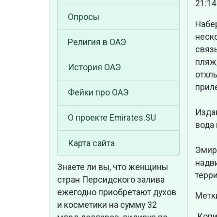
21:14
Опросы
Набе
неск
Религия в ОАЭ
связ
пляж
История ОАЭ
отхл
прил
Фейки про ОАЭ
Издан
О проекте Emirates.SU
вода
Карта сайта
Эмир
надв
Знаете ли вы, что
женщины
терр
стран Персидского залива
ежегодно приобретают духов
Метк
и косметики на сумму 32
Копи