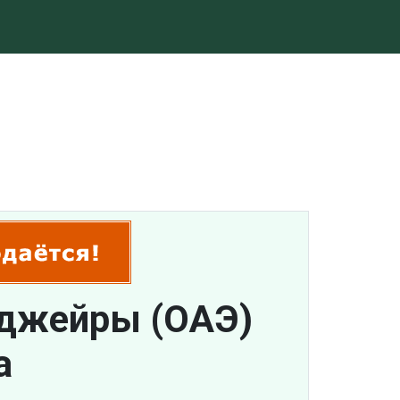
уджейры (ОАЭ)
а