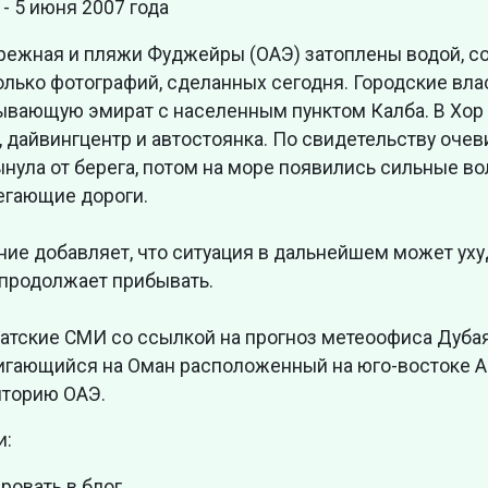
 - 5 июня 2007 года
режная и пляжи Фуджейры (ОАЭ) затоплены водой, соо
олько фотографий, сделанных сегодня. Городские вла
ывающую эмират с населенным пунктом Калба. В Хор 
, дайвингцентр и автостоянка. По свидетельству оче
ынула от берега, потом на море появились сильные в
егающие дороги.
ие добавляет, что ситуация в дальнейшем может ухудш
 продолжает прибывать.
атские СМИ со ссылкой на прогноз метеоофиса Дубая 
игающийся на Оман расположенный на юго-востоке Ар
иторию ОАЭ.
и:
ровать в блог