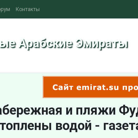
рум
Контакты
ные Арабские Эмираты
абережная и пляжи Ф
топлены водой - газет