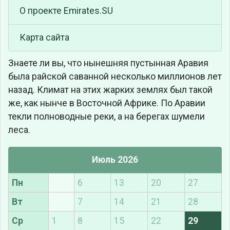
О проекте Emirates.SU
Карта сайта
Знаете ли вы, что
нынешняя пустынная Аравия
была райской саванной несколько миллионов лет
назад. Климат на этих жарких землях был такой
же, как нынче в Восточной Африке. По Аравии
текли полноводные реки, а на берегах шумели
леса.
Июль 2026
Пн
6
13
20
27
Вт
7
14
21
28
Ср
1
8
15
22
29